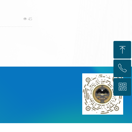
넶
45
ꁸ
ꂅ
回到顶部
ꀥ
88888888
微信二维码