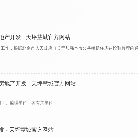
一些地方在农村土地整治过程中，进行了将通过整治节约的少部分农村
地产开发 - 天坪慧城官方网站
理工作，根据北京市人民政府《关于加强本市公共租赁住房建设和管理的通知
及投资机构、房地产开..
房地产开发 - 天坪慧城官方网站
施工、监理单位，各有关单位：
设工程材料和设备供应、采购和使用环节的诚信建设，依据《关于印发＜
 - 天坪慧城官方网站