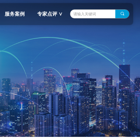
服务案例
专家点评 ∨
끠