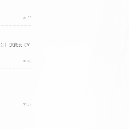
넶
55
建设用地以指标调
》(京政发〔20
넶
46
北京市建设工程材
넶
37