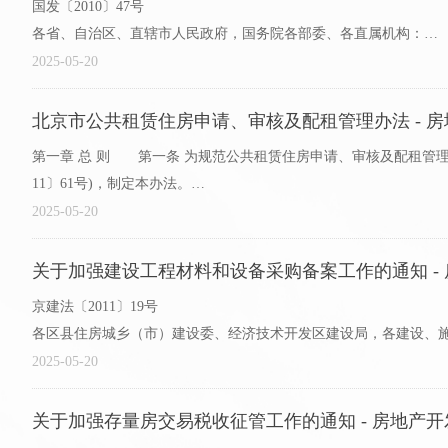
国发〔2010〕47号
各省、自治区、直辖市人民政府，国务院各部委、各直属机构：
2025-05-20
近年来，各地开展农村土地整治，有效促进了耕地保护；同时，
剂的方式按规划调整到城镇使用的政策..
北京市公共租赁住房申请、审核及配租管理办法 - 房
第一章 总 则 第一条 为规范公共租赁住房申请、审核及配租管
11〕61号)，制定本办法。
第二条 本市行政区域内市、区县人民政府所属机构、社会单位以
2025-05-20
关于加强建设工程材料和设备采购备案工作的通知 - 
京建法〔2011〕19号
各区县住房城乡（市）建设委、经济技术开发区建设局，各建设、
为实现本市建设工程材料和设备使用全过程可追溯的管理，促进建
2025-05-20
料..
关于加强存量房交易税收征管工作的通知 - 房地产开发