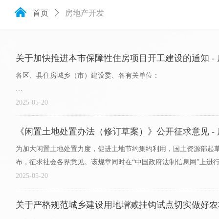
낀
首页
ꄲ
房地产开发
关于加快推进本市保障性住房项目开工建设的通知 - 
各区、县住房城乡（市）建设委、各有关单位：
为加快推进本市保障性住房建设，全力推进保障性住房项目尽快开
2025-05-20
给，现就有关问题通知如下：
《闲置土地处置办法（修订草案）》公开征求意见 - 
一、坚决落实市政府全年保障性住房开工..
为加大闲置土地处置力度，促进土地节约集约利用，国土资源部起
布，征求社会各界意见。该规章同时在“中国政府法制信息网”上进行公
2025-05-20
关于严格规范城乡建设用地增减挂钩试点切实做好农村土