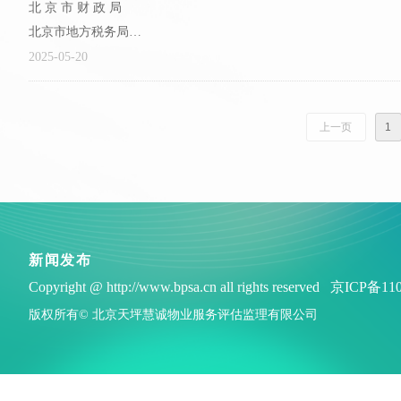
北 京 市 财 政 局
北京市地方税务局
北京市住房和城乡建设委员会 文 件
2025-05-20
京财税〔2011〕418号
上一页
1
关于加强存量房交易税收征管工作的通知
各区县财政局、地方税务局、建委、房管局，市地方税务局直属分局
为贯彻落实《北京市人民政府办公厅关于贯..
新闻发布
Copyright @ http://www.bpsa.cn all rights reserved 京ICP备1
版权所有©
北京天坪慧诚物业服务评估监理有限公司