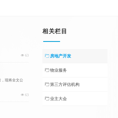
相关栏目
加全市住房有效供
넶
63
ꄁ
房地产开发
ꄁ
物业服务
量，现将全文公
ꄁ
第三方评估机构
넶
63
ꄁ
业主大会