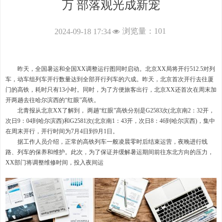
万 部落观光成新宠
浏览量：
101
2024-09-18
17:34
넶
昨天，全国暑运和全国
XX
调整运行图同时启动。北京
XX
局将开
行
512.
5
对列
车，动车组列车开行数量达到全部开行列车的六成。昨天，北京首次开行去往厦
门的高铁，耗时只
有
1
3
小时。同时，为了方便旅客出行，北京
XX
还首次在周末加
开两趟去往哈尔滨西
的
“
红
眼
”
高铁。
北青报从北京
XX
了解到
，
两
趟
“
红
眼
”
高铁分别
是
G258
3
次
(
北京
南
2
：
3
2
开，
次
日
9
：
0
4
到哈尔滨
西
)
和
G258
1
次
(
北京
南
1
：
4
3
开，次
日
8
：
4
6
到哈尔滨
西
)
，集中
在周末开行，开行时间
为
7
月
4
日
到
9
月
1
日。
据工作人员介绍，正常的高铁列车一般凌晨零时后结束运营，夜晚进行线
路、列车的保养和维护。此次，为了保证并缓解暑运期间前往东北方向的压力，
XX
部门将调整维修时间，投入夜间运