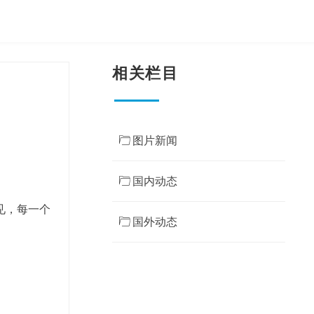
相关栏目
ꄁ
图片新闻
ꄁ
国内动态
见，每一个
ꄁ
国外动态