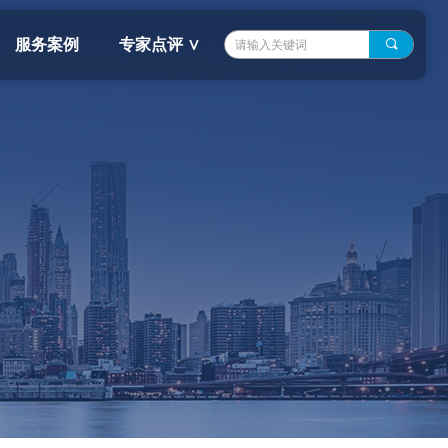
服务案例
专家点评 ∨
끠