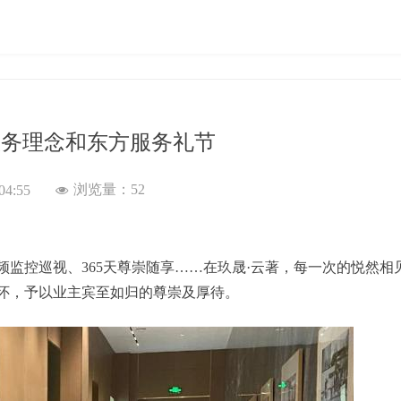
服务理念和东方服务礼节
浏览量：
52
04:55
넶
频监控巡视、365天尊崇随享……在玖晟·云著，每一次的悦然相
怀，予以业主宾至如归的尊崇及厚待。