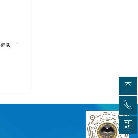
绸缪。”
ꁸ
ꂅ
回到顶部
ꀥ
88888888